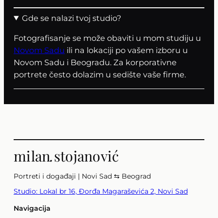
Gde se nalazi tvoj studio?
Fotografisanje se može obaviti u mom studiju u
Novom Sadu
ili na lokaciji po vašem izboru u
Novom Sadu i Beogradu. Za korporativne
portrete često dolazim u sedište vaše firme.
milan
.
stojanović
Portreti i događaji | Novi Sad ⇆ Beograd
Studio: Lokal br 16, Đorđa Magaraševića 2, Novi Sad
Navigacija