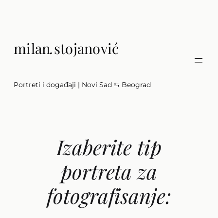
Скочи
на
садржај
milan
.
stojanović
Portreti i događaji | Novi Sad ⇆ Beograd
Izaberite tip
portreta za
fotografisanje: