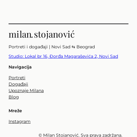
milan
.
stojanović
Portreti i događaji | Novi Sad ⇆ Beograd
Studio: Lokal br 16, Đorđa Magaraševića 2, Novi Sad
Navigacija
Portreti
Događaji
Upoznaje Milana
Blog
Mreže
Instagram
© Milan Stojanović. Sva prava zadržana.