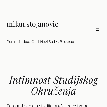
Скочи
на
садржај
milan
.
stojanović
Portreti i događaji | Novi Sad ⇆ Beograd
Intimnost Studijskog
Okruženja
Fotografisanje u studiju pruža jedinstvenu