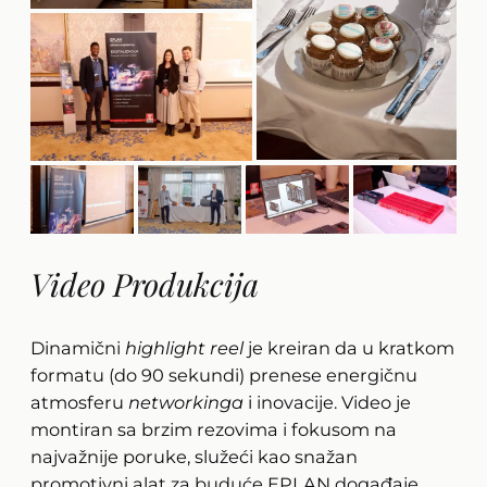
Video Produkcija
Dinamični
highlight reel
je kreiran da u kratkom
formatu (do 90 sekundi) prenese energičnu
atmosferu
networkinga
i inovacije. Video je
montiran sa brzim rezovima i fokusom na
najvažnije poruke, služeći kao snažan
promotivni alat za buduće EPLAN događaje.