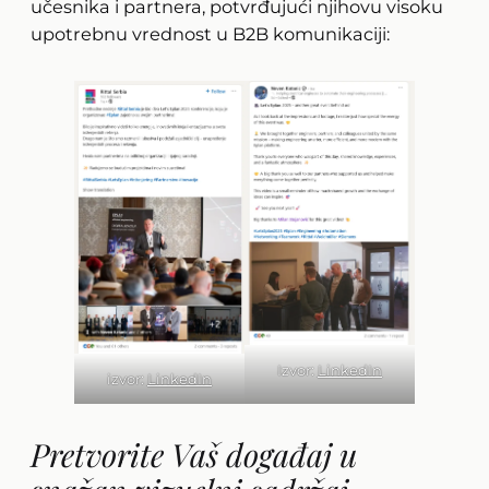
učesnika i partnera, potvrđujući njihovu visoku
upotrebnu vrednost u B2B komunikaciji:
Izvor:
LinkedIn
izvor:
LinkedIn
Pretvorite Vaš događaj u