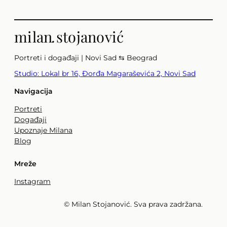
milan
.
stojanović
Portreti i događaji | Novi Sad ⇆ Beograd
Studio: Lokal br 16, Đorđa Magaraševića 2, Novi Sad
Navigacija
Portreti
Događaji
Upoznaje Milana
Blog
Mreže
Instagram
© Milan Stojanović. Sva prava zadržana.