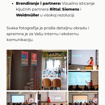
Brendiranje i partnere:
Vizuelno isticanje
ključnih partnera
Rittal
,
Siemens
i
Weidmüller
u visokoj rezoluciji.
Svaka fotografija je prošla detaljnu obradu i
spremna je za Vašu internu i eksternu
komunikaciju.