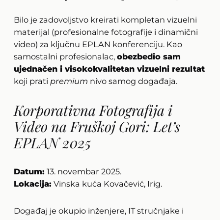
Bilo je zadovoljstvo kreirati kompletan vizuelni
materijal (profesionalne fotografije i dinamični
video) za ključnu EPLAN konferenciju. Kao
samostalni profesionalac,
obezbedio sam
ujednačen i visokokvalitetan vizuelni rezultat
koji prati
premium
nivo samog događaja.
Korporativna Fotografija i
Video na Fruškoj Gori: Let’s
EPLAN 2025
Datum:
13. novembar 2025.
Lokacija:
Vinska kuća Kovačević, Irig.
Događaj je okupio inženjere, IT stručnjake i