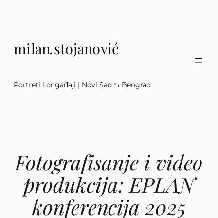
Скочи
на
садржај
milan
.
stojanović
Portreti i događaji | Novi Sad ⇆ Beograd
Fotografisanje i video
produkcija: EPLAN
konferencija 2025