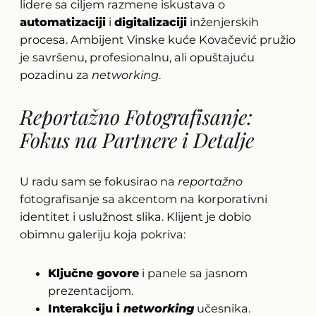
lidere sa ciljem razmene iskustava o
automatizaciji
i
digitalizaciji
inženjerskih
procesa. Ambijent Vinske kuće Kovačević pružio
je savršenu, profesionalnu, ali opuštajuću
pozadinu za
networking
.
Reportažno Fotografisanje:
Fokus na Partnere i Detalje
U radu sam se fokusirao na
reportažno
fotografisanje sa akcentom na korporativni
identitet i uslužnost slika. Klijent je dobio
obimnu galeriju koja pokriva:
Ključne govore
i panele sa jasnom
prezentacijom.
Interakciju i
networking
učesnika.