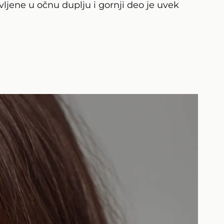
vljene u očnu duplju i gornji deo je uvek