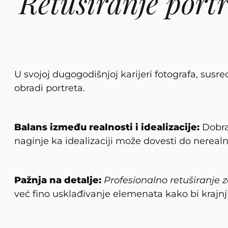
Retuširanje portr
U svojoj dugogodišnjoj karijeri fotografa, susr
obradi portreta.
Balans između realnosti i idealizacije:
Dobra 
naginje ka idealizaciji može dovesti do nereal
Pažnja na detalje:
Profesionalno retuširanje z
već fino usklađivanje elemenata kako bi krajnji