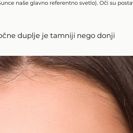
 Sunce naše glavno referentno svetlo). Oči su posta
 očne duplje je tamniji nego donji