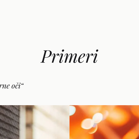
Primeri
rne oči“