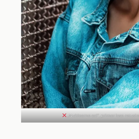
„Nuklearne oci“, primer lose retusira