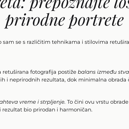
eta: prepoznajte lo
prirodne portrete
eo sam se s različitim tehnikama i stilovima retuš
retuširana fotografija postiže
balans između stva
nih i neprirodnih rezultata, dok minimalna obrada
ahteva vreme i strpljenje.
To čini ovu vrstu obrade
 rezultat bio prirodan i harmoničan.