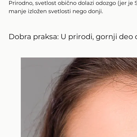
Prirodno, svetlost obično dolazi odozgo (jer je
manje izložen svetlosti nego donji.
Dobra praksa: U prirodi, gornji deo