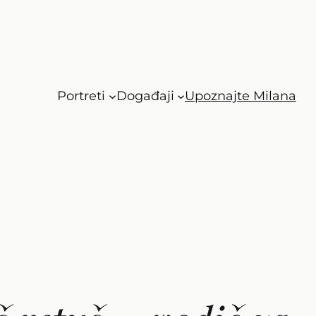
Portreti
Događaji
Upoznajte Milana