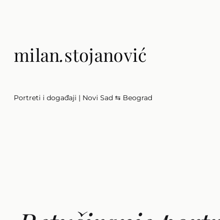
Скочи
на
садржај
milan
.
stojanović
Portreti i događaji | Novi Sad ⇆ Beograd