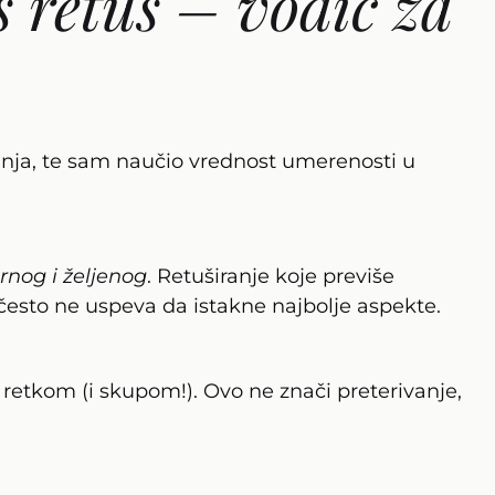
š retuš – vodič za
iranja, te sam naučio vrednost umerenosti u
rnog i željenog
. Retuširanje koje previše
 često ne uspeva da istakne najbolje aspekte.
 retkom (i skupom!). Ovo ne znači preterivanje,